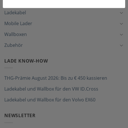
Ladekabel
Mobile Lader
Wallboxen
Zubehör
LADE KNOW-HOW
THG-Prämie August 2026: Bis zu € 450 kassieren
Ladekabel und Wallbox für den VW ID.Cross
Ladekabel und Wallbox für den Volvo EX60
NEWSLETTER