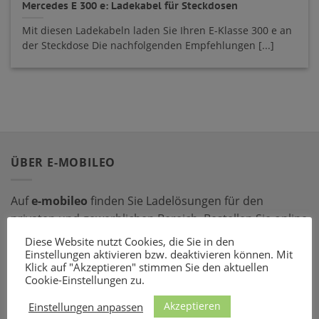
Mercedes E 300 e: Ladekabel für Steckdosen
Mit diesen Ladekabeln laden Sie Ihren E-Klasse 300 e an
der Steckdose Die nachfolgenden Empfehlungen [...]
ÜBER E-MOBILEO
Auf
e-mobileo
finden Sie Ladelösungen für den
privaten und gewerblichen Bereich. Bestellen Sie online
bei einem unserer zahlreichen Partner – mit dem
Diese Website nutzt Cookies, die Sie in den
passenden Ladeequipment sind Sie für jede Situation
Einstellungen aktivieren bzw. deaktivieren können. Mit
Klick auf "Akzeptieren" stimmen Sie den aktuellen
gerüstet!
Cookie-Einstellungen zu.
Akzeptieren
LADEZUBEHÖR
Einstellungen anpassen