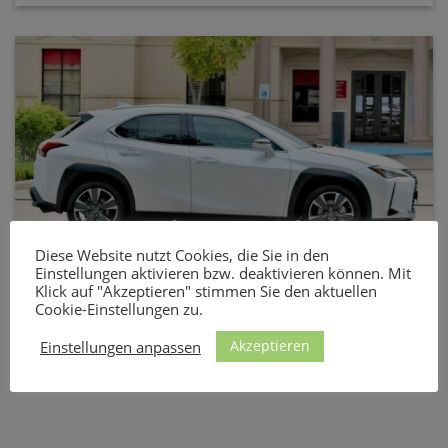
Diese Website nutzt Cookies, die Sie in den
Einstellungen aktivieren bzw. deaktivieren können. Mit
Ladekabel und Wallbox für den Lexus UX 300e
Klick auf "Akzeptieren" stimmen Sie den aktuellen
Cookie-Einstellungen zu.
Der vollelektrische SUV von Lexus kann maximal mit 6,6
kW über eine Phase geladen werden. [...]
Akzeptieren
Einstellungen anpassen