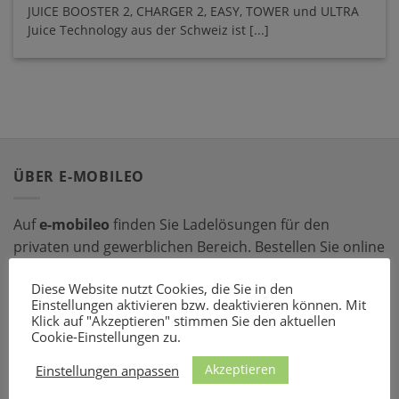
JUICE BOOSTER 2, CHARGER 2, EASY, TOWER und ULTRA
Juice Technology aus der Schweiz ist [...]
ÜBER E-MOBILEO
Auf
e-mobileo
finden Sie Ladelösungen für den
privaten und gewerblichen Bereich. Bestellen Sie online
bei einem unserer zahlreichen Partner – mit dem
Diese Website nutzt Cookies, die Sie in den
passenden Ladeequipment sind Sie für jede Situation
Einstellungen aktivieren bzw. deaktivieren können. Mit
gerüstet!
Klick auf "Akzeptieren" stimmen Sie den aktuellen
Cookie-Einstellungen zu.
LADEZUBEHÖR
Akzeptieren
Einstellungen anpassen