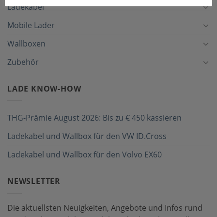
Ladekabel
Mobile Lader
Wallboxen
Zubehör
LADE KNOW-HOW
THG-Prämie August 2026: Bis zu € 450 kassieren
Ladekabel und Wallbox für den VW ID.Cross
Ladekabel und Wallbox für den Volvo EX60
NEWSLETTER
Die aktuellsten Neuigkeiten, Angebote und Infos rund