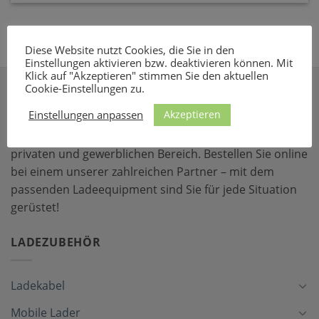
Diese Website nutzt Cookies, die Sie in den
Einstellungen aktivieren bzw. deaktivieren können. Mit
Klick auf "Akzeptieren" stimmen Sie den aktuellen
Cookie-Einstellungen zu.
ÜBER E-MOBILEO
Akzeptieren
Einstellungen anpassen
Auf
e-mobileo
finden Sie Ladelösungen für den
privaten und gewerblichen Bereich. Bestellen Sie online
bei einem unserer zahlreichen Partner – mit dem
passenden Ladeequipment sind Sie für jede Situation
gerüstet!
LADEZUBEHÖR
Ladekabel
Mobile Lader