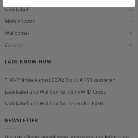
Ladekabel
Mobile Lader
Wallboxen
Zubehör
LADE KNOW-HOW
THG-Prämie August 2026: Bis zu € 450 kassieren
Ladekabel und Wallbox für den VW ID.Cross
Ladekabel und Wallbox für den Volvo EX60
NEWSLETTER
Die aktuellsten Neuigkeiten, Angebote und Infos rund