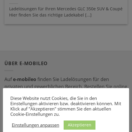
Ladelösungen für Ihren Mercedes GLC 350e SUV & Coupé
Hier finden Sie das richtige Ladekabel [...]
ÜBER E-MOBILEO
Auf
e-mobileo
finden Sie Ladelösungen für den
privaten und gewerblichen Bereich. Bestellen Sie online
bei einem unserer zahlreichen Partner – mit dem
Diese Website nutzt Cookies, die Sie in den
passenden Ladeequipment sind Sie für jede Situation
Einstellungen aktivieren bzw. deaktivieren können. Mit
gerüstet!
Klick auf "Akzeptieren" stimmen Sie den aktuellen
Cookie-Einstellungen zu.
LADEZUBEHÖR
Akzeptieren
Einstellungen anpassen