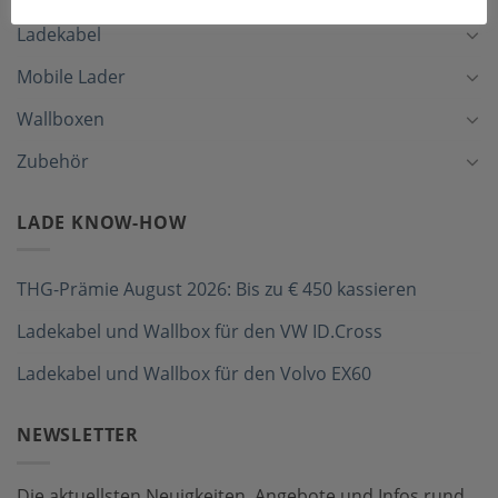
Ladekabel
Mobile Lader
Wallboxen
Zubehör
LADE KNOW-HOW
THG-Prämie August 2026: Bis zu € 450 kassieren
Ladekabel und Wallbox für den VW ID.Cross
Ladekabel und Wallbox für den Volvo EX60
NEWSLETTER
Die aktuellsten Neuigkeiten, Angebote und Infos rund