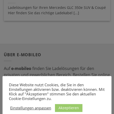
Ladelösungen für Ihren Mercedes GLC 350e SUV & Coupé
Hier finden Sie das richtige Ladekabel [...]
ÜBER E-MOBILEO
Auf
e-mobileo
finden Sie Ladelösungen für den
privaten und gewerblichen Bereich. Bestellen Sie online
bei einem unserer zahlreichen Partner – mit dem
Diese Website nutzt Cookies, die Sie in den
passenden Ladeequipment sind Sie für jede Situation
Einstellungen aktivieren bzw. deaktivieren können. Mit
gerüstet!
Klick auf "Akzeptieren" stimmen Sie den aktuellen
Cookie-Einstellungen zu.
LADEZUBEHÖR
Akzeptieren
Einstellungen anpassen