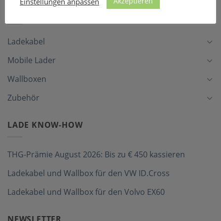
Akzeptieren
Einstellungen anpassen
LADEZUBEHÖR
Ladekabel
Mobile Lader
Wallboxen
Zubehör
LADE KNOW-HOW
THG-Prämie August 2026: Bis zu € 450 kassieren
Ladekabel und Wallbox für den VW ID.Cross
Ladekabel und Wallbox für den Volvo EX60
NEWSLETTER