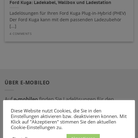
Ford Kuga: Ladekabel, Wallbox und Ladestation
Ladelösungen für Ihren Ford Kuga Plug-in-Hybrid (PHEV)
Der Ford Kuga kann mit dem passenden Ladezubehör
[...]
4 COMMENTS
ÜBER E-MOBILEO
Auf
e-mobileo
finden Sie Ladelösungen für den
privaten und gewerblichen Bereich. Bestellen Sie online
Diese Website nutzt Cookies, die Sie in den
bei einem unserer zahlreichen Partner – mit dem
Einstellungen aktivieren bzw. deaktivieren können. Mit
Klick auf "Akzeptieren" stimmen Sie den aktuellen
passenden Ladeequipment sind Sie für jede Situation
Cookie-Einstellungen zu.
gerüstet!