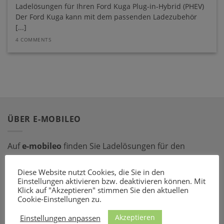
Ladelösungen für Ihren Ford Kuga Plug-in-Hybrid (PHEV)
Der Ford Kuga kann mit dem passenden Ladezubehör
[...]
4 COMMENTS
ÜBER E-MOBILEO
Auf
e-mobileo
finden Sie Ladelösungen für den
privaten und gewerblichen Bereich. Bestellen Sie online
bei einem unserer zahlreichen Partner – mit dem
Diese Website nutzt Cookies, die Sie in den
Einstellungen aktivieren bzw. deaktivieren können. Mit
passenden Ladeequipment sind Sie für jede Situation
Klick auf "Akzeptieren" stimmen Sie den aktuellen
gerüstet!
Cookie-Einstellungen zu.
Akzeptieren
Einstellungen anpassen
LADEZUBEHÖR