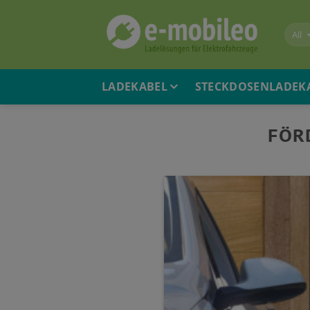
Skip
to
content
LADEKABEL
STECKDOSENLADEK
FÖR