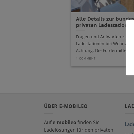
Alle Details zur bund
privaten Ladestatione
Fragen und Antworten zur Fö
Ladestationen bei Wohngebä
Achtung: Die Fördermittel für 
1 COMMENT
ÜBER E-MOBILEO
LA
Auf
e-mobileo
finden Sie
Lad
Ladelösungen für den privaten