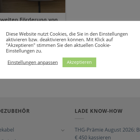
esweiten Förderung von
n
Diese Website nutzt Cookies, die Sie in den Einstellungen
rderung privater
aktivieren bzw. deaktivieren können. Mit Klick auf
"Akzeptieren" stimmen Sie den aktuellen Cookie-
uden (Zuschuss 440)
Einstellungen zu.
[...]
Akzeptieren
Einstellungen anpassen
DEZUBEHÖR
LADE KNOW-HOW
ekabel
THG-Prämie August 2026: Bi
€ 450 kassieren