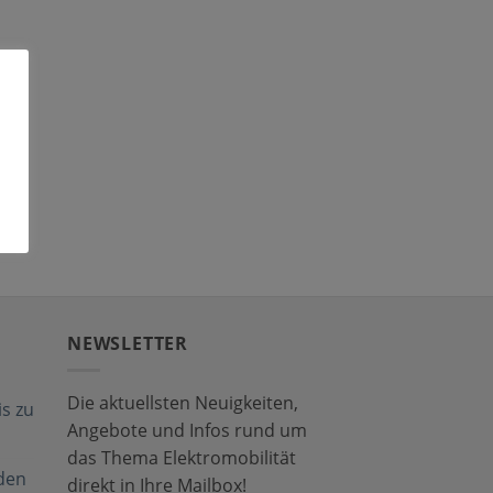
NEWSLETTER
Die aktuellsten Neuigkeiten,
s zu
Angebote und Infos rund um
das Thema Elektromobilität
den
direkt in Ihre Mailbox!