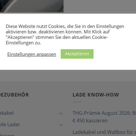
d Wallboxen /
Diese Website nutzt Cookies, die Sie in den Einstellungen
aktivieren bzw. deaktivieren können. Mit Klick auf
"Akzeptieren" stimmen Sie den aktuellen Cookie-
es Fiat 500 brauchen Hier
Einstellungen zu.
abel, [...]
Akzeptieren
Einstellungen anpassen
DEZUBEHÖR
LADE KNOW-HOW
ekabel
THG-Prämie August 2026: Bi
€ 450 kassieren
ile Lader
Ladekabel und Wallbox für 