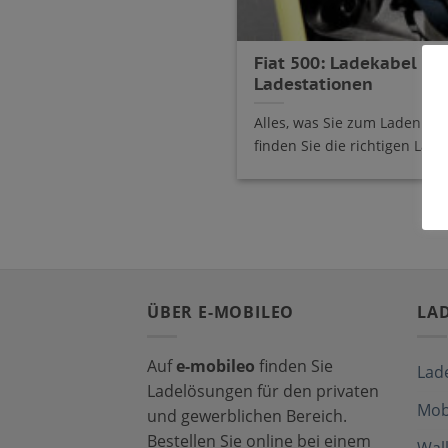
Fiat 500: Ladekabel un
Ladestationen
Alles, was Sie zum Laden Ihr
finden Sie die richtigen Ladek
ÜBER E-MOBILEO
LA
Auf
e-mobileo
finden Sie
Lad
Ladelösungen für den privaten
Mob
und gewerblichen Bereich.
Bestellen Sie online bei einem