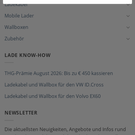
Ladekabel
Mobile Lader
Wallboxen
Zubehör
LADE KNOW-HOW
THG-Prämie August 2026: Bis zu € 450 kassieren
Ladekabel und Wallbox für den VW ID.Cross
Ladekabel und Wallbox für den Volvo EX60
NEWSLETTER
Die aktuellsten Neuigkeiten, Angebote und Infos rund