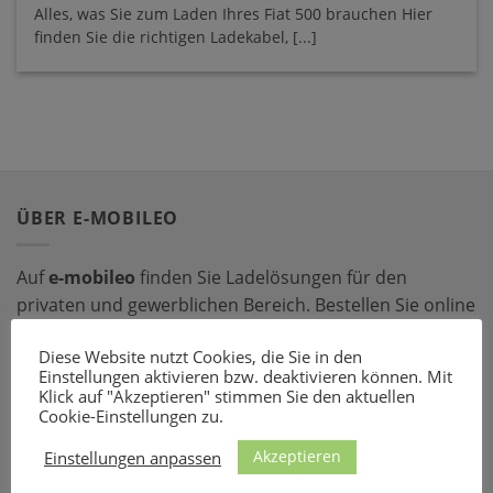
Alles, was Sie zum Laden Ihres Fiat 500 brauchen Hier
finden Sie die richtigen Ladekabel, [...]
ÜBER E-MOBILEO
Auf
e-mobileo
finden Sie Ladelösungen für den
privaten und gewerblichen Bereich. Bestellen Sie online
bei einem unserer zahlreichen Partner – mit dem
Diese Website nutzt Cookies, die Sie in den
passenden Ladeequipment sind Sie für jede Situation
Einstellungen aktivieren bzw. deaktivieren können. Mit
gerüstet!
Klick auf "Akzeptieren" stimmen Sie den aktuellen
Cookie-Einstellungen zu.
LADEZUBEHÖR
Akzeptieren
Einstellungen anpassen