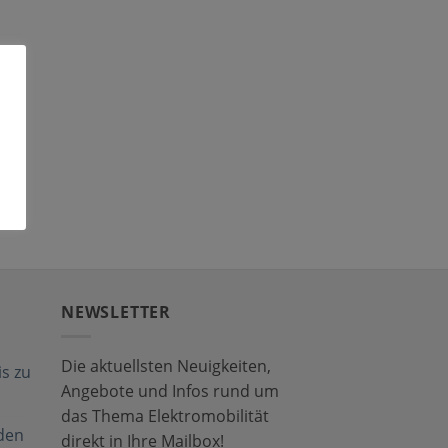
NEWSLETTER
Die aktuellsten Neuigkeiten,
s zu
Angebote und Infos rund um
das Thema Elektromobilität
den
direkt in Ihre Mailbox!