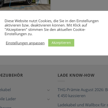
x für den BMW 545e
Diese Website nutzt Cookies, die Sie in den Einstellungen
aktivieren bzw. deaktivieren können. Mit Klick auf
"Akzeptieren" stimmen Sie den aktuellen Cookie-
n mit einer maximalen
Einstellungen zu.
werden. [...]
Akzeptieren
Einstellungen anpassen
DEZUBEHÖR
LADE KNOW-HOW
ekabel
THG-Prämie August 2026: Bi
€ 450 kassieren
ile Lader
Ladekabel und Wallbox für 