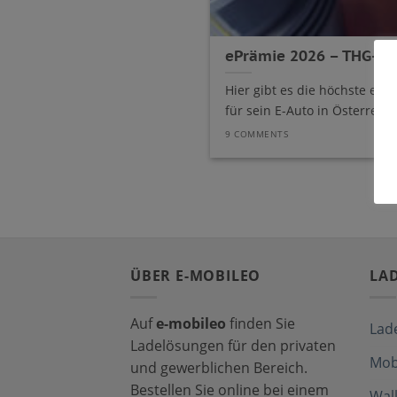
ePrämie 2026 – THG-Ver
Hier gibt es die höchste e
für sein E-Auto in Österreich [
9 COMMENTS
ÜBER E-MOBILEO
LA
Auf
e-mobileo
finden Sie
Lad
Ladelösungen für den privaten
Mob
und gewerblichen Bereich.
Bestellen Sie online bei einem
Wal