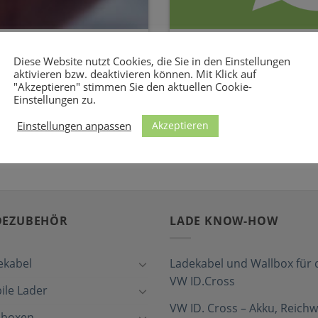
gleich für Österreich
THG-Quote: Anbieter-Ve
Diese Website nutzt Cookies, die Sie in den Einstellungen
Prämie 2026 Wo bekommt man
Auch in Österreich ist es mö
aktivieren bzw. deaktivieren können. Mit Klick auf
"Akzeptieren" stimmen Sie den aktuellen Cookie-
...]
Auto Geld zu verdienen. Zum T
Einstellungen zu.
Akzeptieren
Einstellungen anpassen
DEZUBEHÖR
LADE KNOW-HOW
ekabel
Ladekabel und Wallbox für 
VW ID.Cross
ile Lader
VW ID. Cross – Akku, Reichw
lboxen