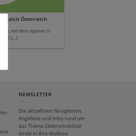
rgleich Österreich
glich, mit dem eigenen E-
eil [...]
NEWSLETTER
Die aktuellsten Neuigkeiten,
den
Angebote und Infos rund um
das Thema Elektromobilität
eite
direkt in Ihre Mailbox!