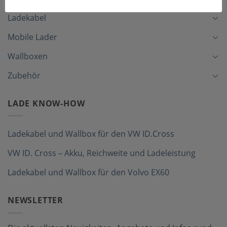
Ladekabel
Mobile Lader
Wallboxen
Zubehör
LADE KNOW-HOW
Ladekabel und Wallbox für den VW ID.Cross
VW ID. Cross – Akku, Reichweite und Ladeleistung
Ladekabel und Wallbox für den Volvo EX60
NEWSLETTER