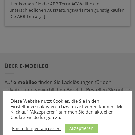
Hier können Sie die ABB Terra AC-Wallbox in
unterschiedlichen Ausstattungsvarianten günstig kaufen
Die ABB Terra [...]
ÜBER E-MOBILEO
Auf
e-mobileo
finden Sie Ladelösungen für den
privaten und gewerblichen Bereich. Bestellen Sie online
bei einem unserer zahlreichen Partner – mit dem
Diese Website nutzt Cookies, die Sie in den
passenden Ladeequipment sind Sie für jede Situation
Einstellungen aktivieren bzw. deaktivieren können. Mit
Klick auf "Akzeptieren" stimmen Sie den aktuellen
gerüstet!
Cookie-Einstellungen zu.
LADEZUBEHÖR
Akzeptieren
Einstellungen anpassen