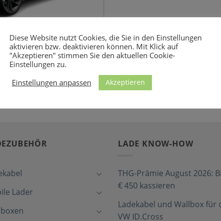
 für den Abarth 500e
Diese Website nutzt Cookies, die Sie in den Einstellungen
aktivieren bzw. deaktivieren können. Mit Klick auf
er privaten Wallbox oder
"Akzeptieren" stimmen Sie den aktuellen Cookie-
Wechselstrom (AC) mit [...]
Einstellungen zu.
Akzeptieren
Einstellungen anpassen
DEZUBEHÖR
LADE KNOW-HOW
ekabel
THG-Prämie August 2026: Bi
€ 450 kassieren
ile Lader
Ladekabel und Wallbox für 
lboxen
VW ID.Cross