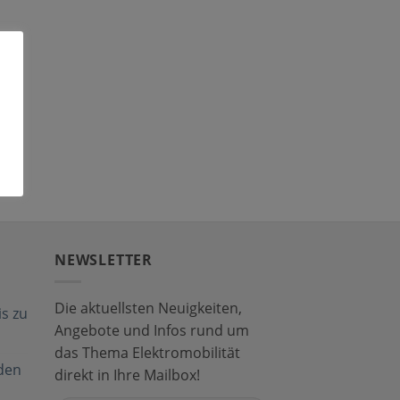
NEWSLETTER
Die aktuellsten Neuigkeiten,
s zu
Angebote und Infos rund um
das Thema Elektromobilität
den
direkt in Ihre Mailbox!