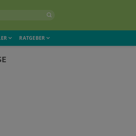
LER
RATGEBER
SE