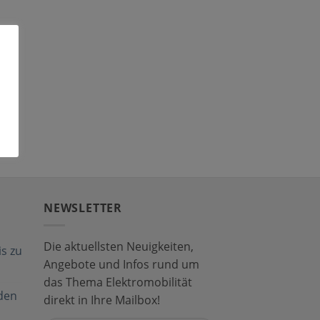
NEWSLETTER
Die aktuellsten Neuigkeiten,
s zu
Angebote und Infos rund um
das Thema Elektromobilität
den
direkt in Ihre Mailbox!