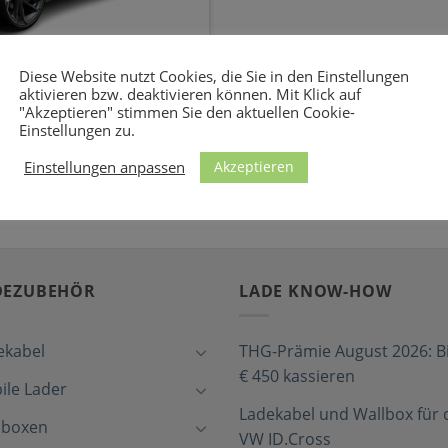
 für den Abarth 500e
Diese Website nutzt Cookies, die Sie in den Einstellungen
aktivieren bzw. deaktivieren können. Mit Klick auf
er privaten Wallbox oder
"Akzeptieren" stimmen Sie den aktuellen Cookie-
Wechselstrom (AC) mit [...]
Einstellungen zu.
Akzeptieren
Einstellungen anpassen
DEZUBEHÖR
LADE KNOW-HOW
ekabel
THG-Prämie August 2026: Bi
€ 450 kassieren
ile Lader
Ladekabel und Wallbox für 
lboxen
VW ID.Cross