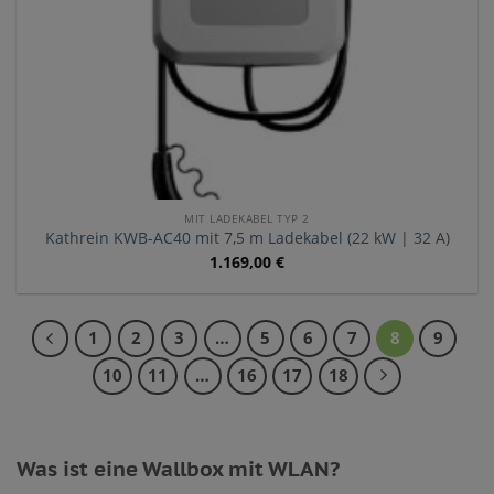
MIT LADEKABEL TYP 2
Kathrein KWB-AC40 mit 7,5 m Ladekabel (22 kW | 32 A)
1.169,00
€
1
2
3
…
5
6
7
8
9
10
11
…
16
17
18
Was ist eine Wallbox mit WLAN?