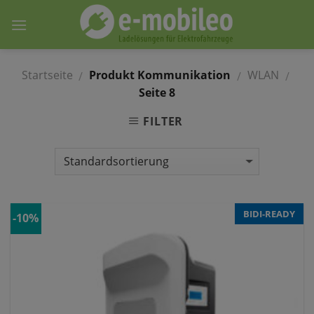
Skip
to
content
Startseite
Produkt Kommunikation
WLAN
/
/
/
Seite 8
FILTER
BIDI-READY
-10%