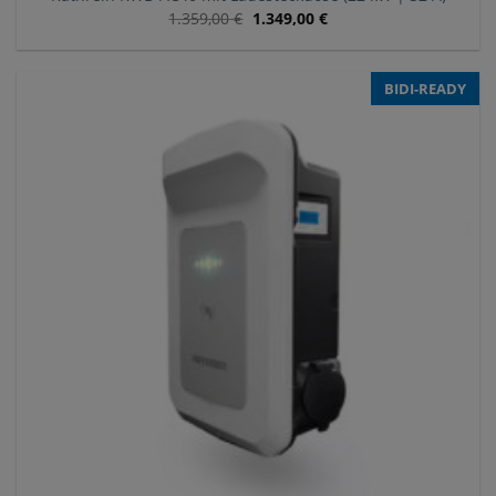
1.359,00
€
1.349,00
€
BIDI-READY