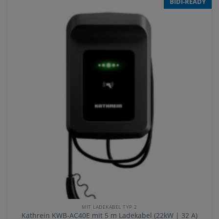
BIDI-READY
MIT LADEKABEL TYP 2
Kathrein KWB-AC40E mit 5 m Ladekabel (22kW | 32 A)